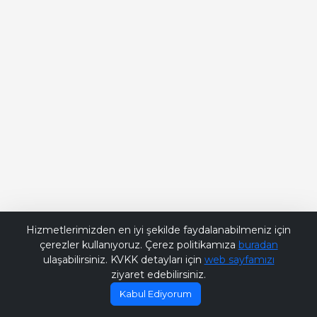
Bana Soru Sor | Ask Me
Hizmetlerimizden en iyi şekilde faydalanabilmeniz için
çerezler kullanıyoruz. Çerez politikamıza
buradan
ulaşabilirsiniz. KVKK detayları için
web sayfamızı
ziyaret edebilirsiniz.
Kabul Ediyorum