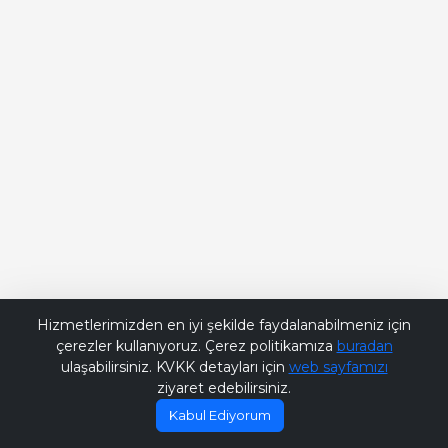
Bana Soru Sor | Ask Me
Hizmetlerimizden en iyi şekilde faydalanabilmeniz için
çerezler kullanıyoruz. Çerez politikamıza
buradan
ulaşabilirsiniz. KVKK detayları için
web sayfamızı
ziyaret edebilirsiniz.
Kabul Ediyorum